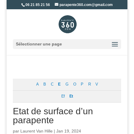
06 21 85 21 56
parapente360.com@gmail.com
Sélectionner une page
A
B
C
E
G
O
P
R
V
Ef
Et
Etat de surface d’un
parapente
par
Laurent Van Hille
|
Jan 19, 2024