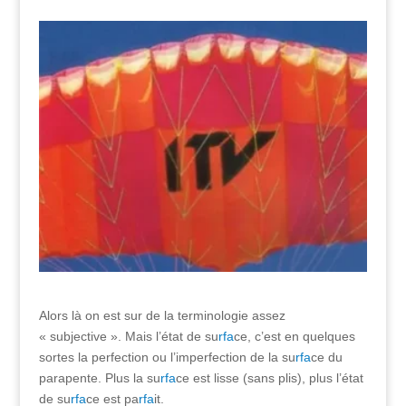
Alors là on est sur de la terminologie assez
« subjective ». Mais l’état de su
rfa
ce, c’est en quelques
sortes la perfection ou l’imperfection de la su
rfa
ce du
parapente. Plus la su
rfa
ce est lisse (sans plis), plus l’état
de su
rfa
ce est pa
rfa
it.