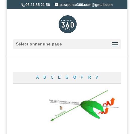
06 21 85 21 56
parapente360.com@gmail.com
Sélectionner une page
A
B
C
E
G
O
P
R
V