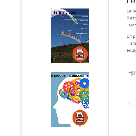
Le
Le bo
Il es
l’au
En p
« sh
équi