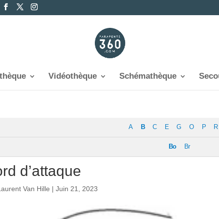
othèque
Vidéothèque
Schémathèque
Seco
A
B
C
E
G
O
P
R
Bo
Br
rd d’attaque
Laurent Van Hille
|
Juin 21, 2023