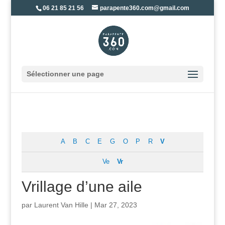
06 21 85 21 56
parapente360.com@gmail.com
Sélectionner une page
A
B
C
E
G
O
P
R
V
Ve
Vr
Vrillage d’une aile
par
Laurent Van Hille
|
Mar 27, 2023